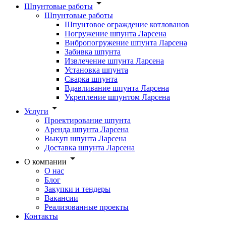
Шпунтовые работы
Шпунтовые работы
Шпунтовое ограждение котлованов
Погружение шпунта Ларсена
Вибропогружение шпунта Ларсена
Забивка шпунта
Извлечение шпунта Ларсена
Установка шпунта
Сварка шпунта
Вдавливание шпунта Ларсена
Укрепление шпунтом Ларсена
Услуги
Проектирование шпунта
Аренда шпунта Ларсена
Выкуп шпунта Ларсена
Доставка шпунта Ларсена
О компании
О нас
Блог
Закупки и тендеры
Вакансии
Реализованные проекты
Контакты