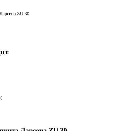
Ларсена ZU 30
рге
й)
пунта Ларсена ZU 30