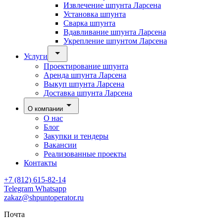
Извлечение шпунта Ларсена
Установка шпунта
Сварка шпунта
Вдавливание шпунта Ларсена
Укрепление шпунтом Ларсена
Услуги
Проектирование шпунта
Аренда шпунта Ларсена
Выкуп шпунта Ларсена
Доставка шпунта Ларсена
О компании
О нас
Блог
Закупки и тендеры
Вакансии
Реализованные проекты
Контакты
+7 (812) 615-82-14
Telegram
Whatsapp
zakaz@shpuntoperator.ru
Почта