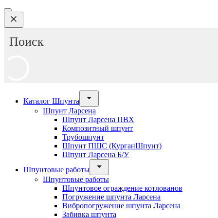
Каталог Шпунта
Шпунт Ларсена
Шпунт Ларсена ПВХ
Композитный шпунт
Трубошпунт
Шпунт ПШС (КурганШпунт)
Шпунт Ларсена Б/У
Шпунтовые работы
Шпунтовые работы
Шпунтовое ограждение котлованов
Погружение шпунта Ларсена
Вибропогружение шпунта Ларсена
Забивка шпунта