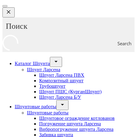
Search
Каталог Шпунта
Шпунт Ларсена
Шпунт Ларсена ПВХ
Композитный шпунт
Трубошпунт
Шпунт ПШС (КурганШпунт)
Шпунт Ларсена Б/У
Шпунтовые работы
Шпунтовые работы
Шпунтовое ограждение котлованов
Погружение шпунта Ларсена
Вибропогружение шпунта Ларсена
Забивка шпунта