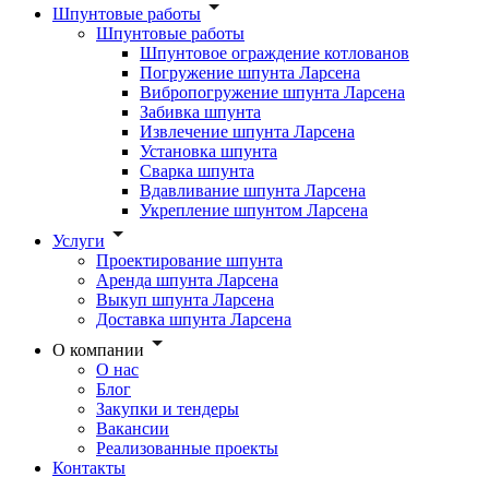
Шпунтовые работы
Шпунтовые работы
Шпунтовое ограждение котлованов
Погружение шпунта Ларсена
Вибропогружение шпунта Ларсена
Забивка шпунта
Извлечение шпунта Ларсена
Установка шпунта
Сварка шпунта
Вдавливание шпунта Ларсена
Укрепление шпунтом Ларсена
Услуги
Проектирование шпунта
Аренда шпунта Ларсена
Выкуп шпунта Ларсена
Доставка шпунта Ларсена
О компании
О нас
Блог
Закупки и тендеры
Вакансии
Реализованные проекты
Контакты