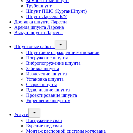
Композитный шпунт
Трубошпунт
Шпунт ПШС (КурганШпунт)
Шпунт Ларсена Б/У
Доставка шпунта Ларсена
Аренда шпунта Ларсена
Выкуп шпунта Ларсена
Шпунтовые работы
Шпунтовое ограждение котлованов
Погружение шпунта
Вибропогружение шпунта
Забивка шпунта
Извлечение шпунта
Установка шпунта
Сварка шпунта
Вдавливание шпунта
Проектирование шпунта
Укрепление шпунтом
Услуги
Погружение свай
Бурение под сваи
Монтаж распорной системы котлована