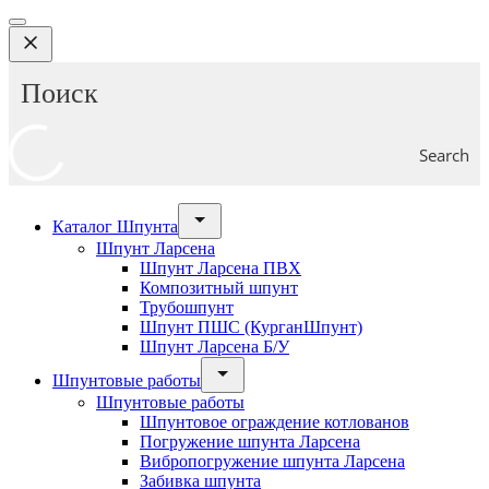
Search
Каталог Шпунта
Шпунт Ларсена
Шпунт Ларсена ПВХ
Композитный шпунт
Трубошпунт
Шпунт ПШС (КурганШпунт)
Шпунт Ларсена Б/У
Шпунтовые работы
Шпунтовые работы
Шпунтовое ограждение котлованов
Погружение шпунта Ларсена
Вибропогружение шпунта Ларсена
Забивка шпунта