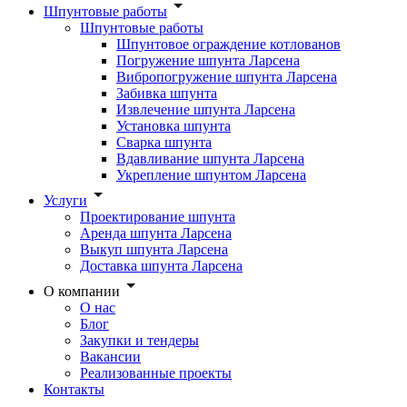
Шпунтовые работы
Шпунтовые работы
Шпунтовое ограждение котлованов
Погружение шпунта Ларсена
Вибропогружение шпунта Ларсена
Забивка шпунта
Извлечение шпунта Ларсена
Установка шпунта
Сварка шпунта
Вдавливание шпунта Ларсена
Укрепление шпунтом Ларсена
Услуги
Проектирование шпунта
Аренда шпунта Ларсена
Выкуп шпунта Ларсена
Доставка шпунта Ларсена
О компании
О нас
Блог
Закупки и тендеры
Вакансии
Реализованные проекты
Контакты