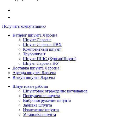
Получить консультацию
Каталог шпунта Ларсена
Шпунт Ларсена
Шпунт Ларсена ПВХ
Композитный шпунт
Трубошпунт
Шпунт ПШС (КурганШпунт)
Шпунт Ларсена Б/У
Доставка шпунта Ларсена
Аренда шпунта Ларсена
Выкуп шпунта Ларсена
Шпунтовые работы
Шпунтовое ограждение котлованов
Погружение шпунта
Вибропогружение шпунта
Забивка шпунта
Извлечение шпунта
Установка шпунта