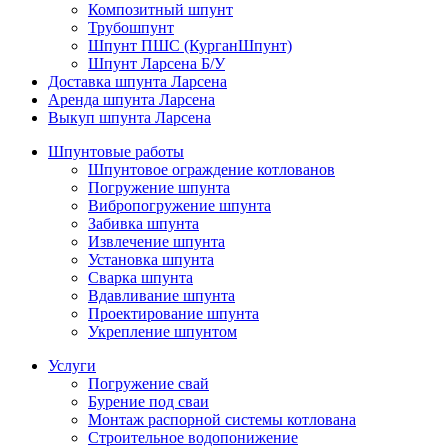
Композитный шпунт
Трубошпунт
Шпунт ПШС (КурганШпунт)
Шпунт Ларсена Б/У
Доставка шпунта Ларсена
Аренда шпунта Ларсена
Выкуп шпунта Ларсена
Шпунтовые работы
Шпунтовое ограждение котлованов
Погружение шпунта
Вибропогружение шпунта
Забивка шпунта
Извлечение шпунта
Установка шпунта
Сварка шпунта
Вдавливание шпунта
Проектирование шпунта
Укрепление шпунтом
Услуги
Погружение свай
Бурение под сваи
Монтаж распорной системы котлована
Строительное водопонижение