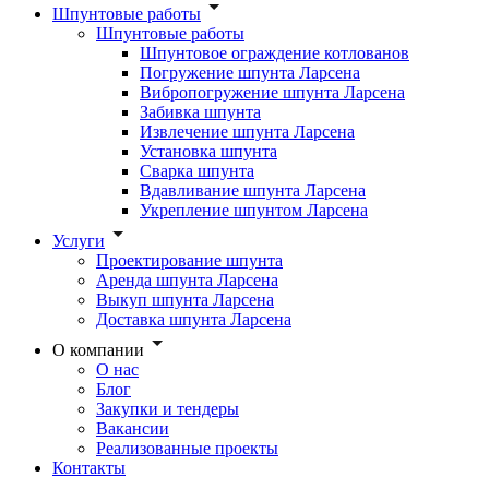
Шпунтовые работы
Шпунтовые работы
Шпунтовое ограждение котлованов
Погружение шпунта Ларсена
Вибропогружение шпунта Ларсена
Забивка шпунта
Извлечение шпунта Ларсена
Установка шпунта
Сварка шпунта
Вдавливание шпунта Ларсена
Укрепление шпунтом Ларсена
Услуги
Проектирование шпунта
Аренда шпунта Ларсена
Выкуп шпунта Ларсена
Доставка шпунта Ларсена
О компании
О нас
Блог
Закупки и тендеры
Вакансии
Реализованные проекты
Контакты