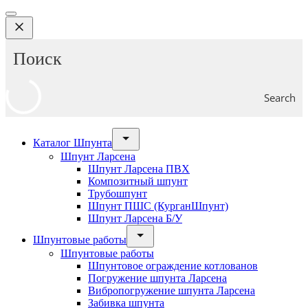
Search
Каталог Шпунта
Шпунт Ларсена
Шпунт Ларсена ПВХ
Композитный шпунт
Трубошпунт
Шпунт ПШС (КурганШпунт)
Шпунт Ларсена Б/У
Шпунтовые работы
Шпунтовые работы
Шпунтовое ограждение котлованов
Погружение шпунта Ларсена
Вибропогружение шпунта Ларсена
Забивка шпунта