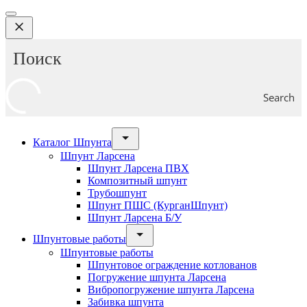
Search
Каталог Шпунта
Шпунт Ларсена
Шпунт Ларсена ПВХ
Композитный шпунт
Трубошпунт
Шпунт ПШС (КурганШпунт)
Шпунт Ларсена Б/У
Шпунтовые работы
Шпунтовые работы
Шпунтовое ограждение котлованов
Погружение шпунта Ларсена
Вибропогружение шпунта Ларсена
Забивка шпунта