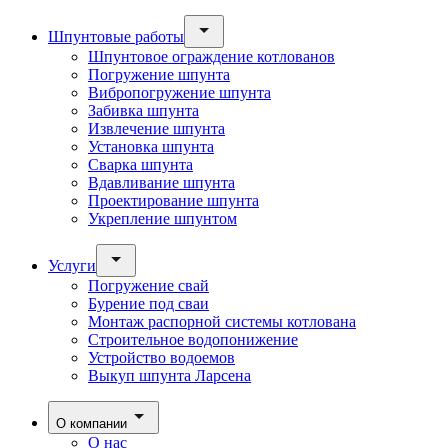
Шпунтовые работы
Шпунтовое ограждение котлованов
Погружение шпунта
Вибропогружение шпунта
Забивка шпунта
Извлечение шпунта
Установка шпунта
Сварка шпунта
Вдавливание шпунта
Проектирование шпунта
Укрепление шпунтом
Услуги
Погружение свай
Бурение под сваи
Монтаж распорной системы котлована
Строительное водопонижение
Устройство водоемов
Выкуп шпунта Ларсена
О компании
О нас