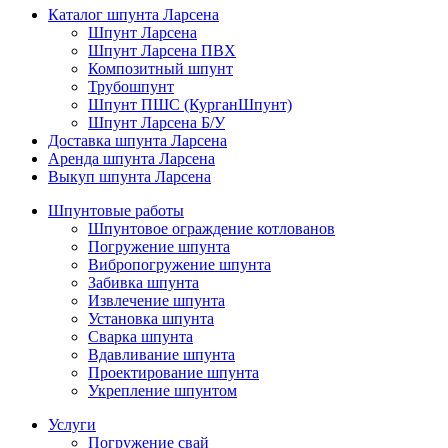
Каталог шпунта Ларсена
Шпунт Ларсена
Шпунт Ларсена ПВХ
Композитный шпунт
Трубошпунт
Шпунт ПШС (КурганШпунт)
Шпунт Ларсена Б/У
Доставка шпунта Ларсена
Аренда шпунта Ларсена
Выкуп шпунта Ларсена
Шпунтовые работы
Шпунтовое ограждение котлованов
Погружение шпунта
Вибропогружение шпунта
Забивка шпунта
Извлечение шпунта
Установка шпунта
Сварка шпунта
Вдавливание шпунта
Проектирование шпунта
Укрепление шпунтом
Услуги
Погружение свай