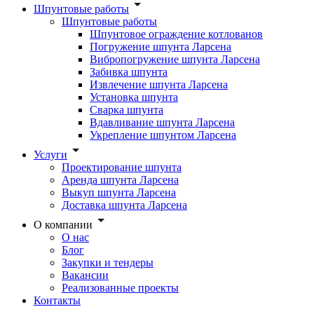
Шпунтовые работы
Шпунтовые работы
Шпунтовое ограждение котлованов
Погружение шпунта Ларсена
Вибропогружение шпунта Ларсена
Забивка шпунта
Извлечение шпунта Ларсена
Установка шпунта
Сварка шпунта
Вдавливание шпунта Ларсена
Укрепление шпунтом Ларсена
Услуги
Проектирование шпунта
Аренда шпунта Ларсена
Выкуп шпунта Ларсена
Доставка шпунта Ларсена
О компании
О нас
Блог
Закупки и тендеры
Вакансии
Реализованные проекты
Контакты