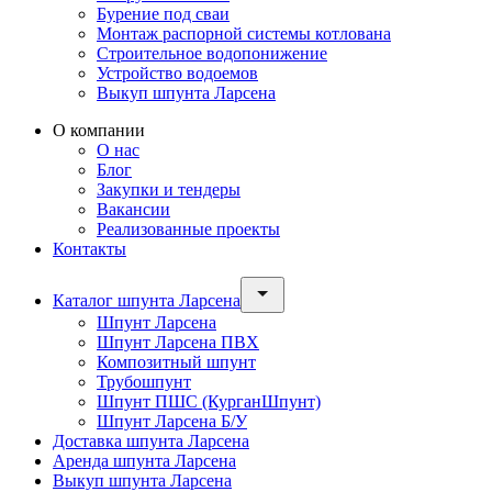
Бурение под сваи
Монтаж распорной системы котлована
Строительное водопонижение
Устройство водоемов
Выкуп шпунта Ларсена
О компании
О нас
Блог
Закупки и тендеры
Вакансии
Реализованные проекты
Контакты
Каталог шпунта Ларсена
Шпунт Ларсена
Шпунт Ларсена ПВХ
Композитный шпунт
Трубошпунт
Шпунт ПШС (КурганШпунт)
Шпунт Ларсена Б/У
Доставка шпунта Ларсена
Аренда шпунта Ларсена
Выкуп шпунта Ларсена