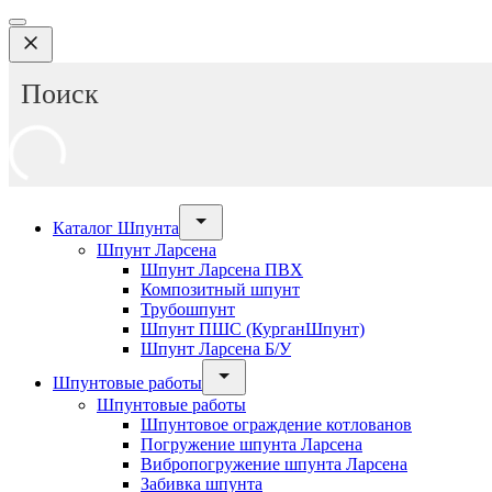
Каталог Шпунта
Шпунт Ларсена
Шпунт Ларсена ПВХ
Композитный шпунт
Трубошпунт
Шпунт ПШС (КурганШпунт)
Шпунт Ларсена Б/У
Шпунтовые работы
Шпунтовые работы
Шпунтовое ограждение котлованов
Погружение шпунта Ларсена
Вибропогружение шпунта Ларсена
Забивка шпунта