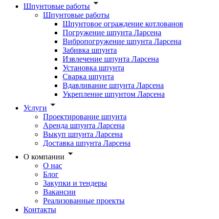
Шпунтовые работы
Шпунтовые работы
Шпунтовое ограждение котлованов
Погружение шпунта Ларсена
Вибропогружение шпунта Ларсена
Забивка шпунта
Извлечение шпунта Ларсена
Установка шпунта
Сварка шпунта
Вдавливание шпунта Ларсена
Укрепление шпунтом Ларсена
Услуги
Проектирование шпунта
Аренда шпунта Ларсена
Выкуп шпунта Ларсена
Доставка шпунта Ларсена
О компании
О нас
Блог
Закупки и тендеры
Вакансии
Реализованные проекты
Контакты