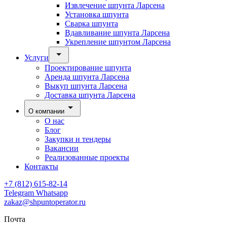
Извлечение шпунта Ларсена
Установка шпунта
Сварка шпунта
Вдавливание шпунта Ларсена
Укрепление шпунтом Ларсена
Услуги
Проектирование шпунта
Аренда шпунта Ларсена
Выкуп шпунта Ларсена
Доставка шпунта Ларсена
О компании
О нас
Блог
Закупки и тендеры
Вакансии
Реализованные проекты
Контакты
+7 (812) 615-82-14
Telegram
Whatsapp
zakaz@shpuntoperator.ru
Почта