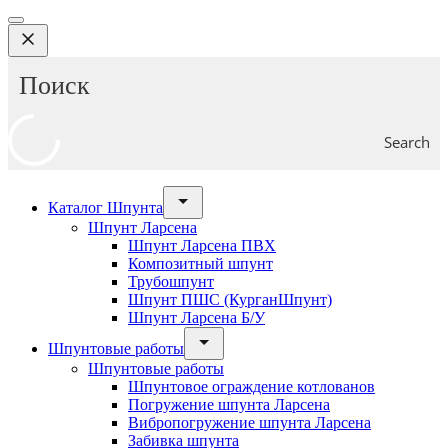
Search
Каталог Шпунта
Шпунт Ларсена
Шпунт Ларсена ПВХ
Композитный шпунт
Трубошпунт
Шпунт ПШС (КурганШпунт)
Шпунт Ларсена Б/У
Шпунтовые работы
Шпунтовые работы
Шпунтовое ограждение котлованов
Погружение шпунта Ларсена
Вибропогружение шпунта Ларсена
Забивка шпунта