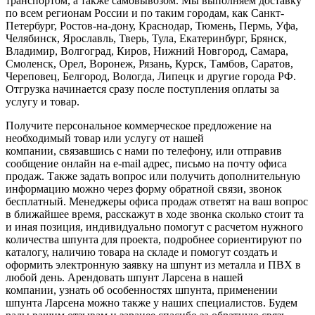
транспортом, а также самовывозом. Мы выполняем доставку
по всем регионам России и по таким городам, как Санкт-
Петербург, Ростов-на-дону, Краснодар, Тюмень, Пермь, Уфа,
Челябинск, Ярославль, Тверь, Тула, Екатеринбург, Брянск,
Владимир, Волгоград, Киров, Нижний Новгород, Самара,
Смоленск, Орел, Воронеж, Рязань, Курск, Тамбов, Саратов,
Череповец, Белгород, Вологда, Липецк и другие города РФ.
Отгрузка начинается сразу после поступления оплаты за
услугу и товар.
Получите персональное коммерческое предложение на
необходимый товар или услугу от нашей
компании, связавшись с нами по телефону, или отправив
сообщение онлайн на e-mail адрес, письмо на почту офиса
продаж. Также задать вопрос или получить дополнительную
информацию можно через форму обратной связи, звонок
бесплатный. Менеджеры офиса продаж ответят на ваш вопрос
в ближайшее время, расскажут в ходе звонка сколько стоит та
и иная позиция, индивидуально помогут с расчетом нужного
количества шпунта для проекта, подробнее сориентируют по
каталогу, наличию товара на складе и помогут создать и
оформить электронную заявку на шпунт из металла и ПВХ в
любой день. Арендовать шпунт Ларсена в нашей
компании, узнать об особенностях шпунта, применении
шпунта Ларсена можно также у наших специалистов. Будем