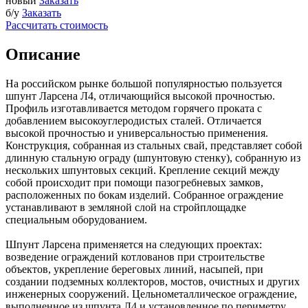
новый
Заказать
б/у
Заказать
Рассчитать стоимость
Описание
На российском рынке большой популярностью пользуется
шпунт Ларсена Л4, отличающийся высокой прочностью.
Профиль изготавливается методом горячего проката с
добавлением высокоуглеродистых сталей. Отличается
высокой прочностью и универсальностью применения.
Конструкция, собранная из стальных свай, представляет собой
длинную стальную ограду (шпунтовую стенку), собранную из
нескольких шпунтовых секций. Крепление секций между
собой происходит при помощи пазогребневых замков,
расположенных по бокам изделий. Собранное ограждение
устанавливают в земляной слой на стройплощадке
специальным оборудованием.
Шпунт Ларсена применяется на следующих проектах:
возведение ограждений котлованов при строительстве
объектов, укрепление береговых линий, насыпей, при
создании подземных коллекторов, мостов, очистных и других
инженерных сооружений. Цельнометаллическое ограждение,
выполненное из шпунта Л4 и установленное по периметру