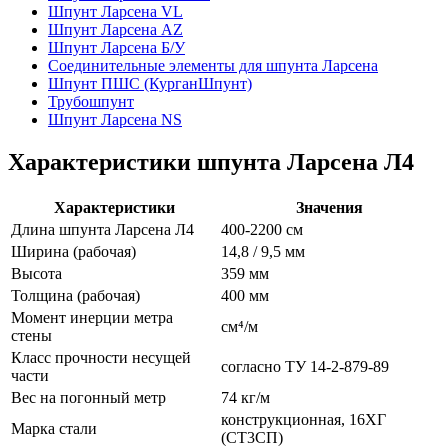
Шпунт Ларсена VL
Шпунт Ларсена AZ
Шпунт Ларсена Б/У
Соединительные элементы для шпунта Ларсена
Шпунт ПШС (КурганШпунт)
Трубошпунт
Шпунт Ларсена NS
Характеристики шпунта Ларсена Л4
Характеристики
Значения
Длина шпунта Ларсена Л4
400-2200 см
Ширина (рабочая)
14,8 / 9,5 мм
Высота
359 мм
Толщина (рабочая)
400 мм
Момент инерции метра
см⁴/м
стены
Класс прочности несущей
согласно ТУ 14-2-879-89
части
Вес на погонный метр
74 кг/м
конструкционная, 16ХГ
Марка стали
(СТ3СП)