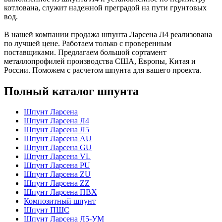
котлована, служит надежной преградой на пути грунтовых
вод.
В нашей компании продажа шпунта Ларсена Л4 реализована
по лучшей цене. Работаем только с проверенным
поставщиками. Предлагаем большой сортамент
металлопрофилей производства США, Европы, Китая и
России. Поможем с расчетом шпунта для вашего проекта.
Полный каталог шпунта
Шпунт Ларсена
Шпунт Ларсена Л4
Шпунт Ларсена Л5
Шпунт Ларсена AU
Шпунт Ларсена GU
Шпунт Ларсена VL
Шпунт Ларсена PU
Шпунт Ларсена ZU
Шпунт Ларсена ZZ
Шпунт Ларсена ПВХ
Композитный шпунт
Шпунт ПШС
Шпунт Ларсена Л5-УМ