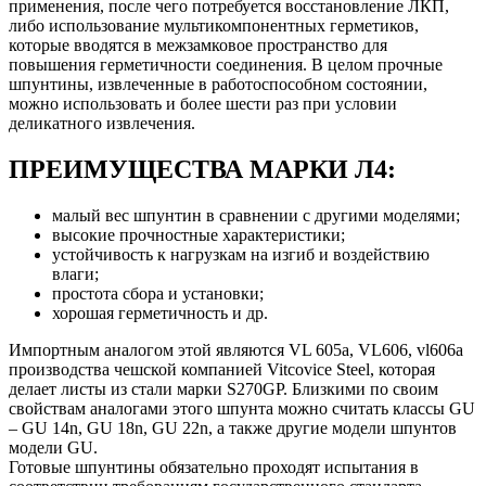
применения, после чего потребуется восстановление ЛКП,
либо использование мультикомпонентных герметиков,
которые вводятся в межзамковое пространство для
повышения герметичности соединения. В целом прочные
шпунтины, извлеченные в работоспособном состоянии,
можно использовать и более шести раз при условии
деликатного извлечения.
ПРЕИМУЩЕСТВА МАРКИ Л4:
малый вес шпунтин в сравнении с другими моделями;
высокие прочностные характеристики;
устойчивость к нагрузкам на изгиб и воздействию
влаги;
простота сбора и установки;
хорошая герметичность и др.
Импортным аналогом этой являются VL 605a, VL606, vl606a
производства чешской компанией Vitcovice Steel, которая
делает листы из стали марки S270GP. Близкими по своим
свойствам аналогами этого шпунта можно считать классы GU
– GU 14n, GU 18n, GU 22n, а также другие модели шпунтов
модели GU.
Готовые шпунтины обязательно проходят испытания в