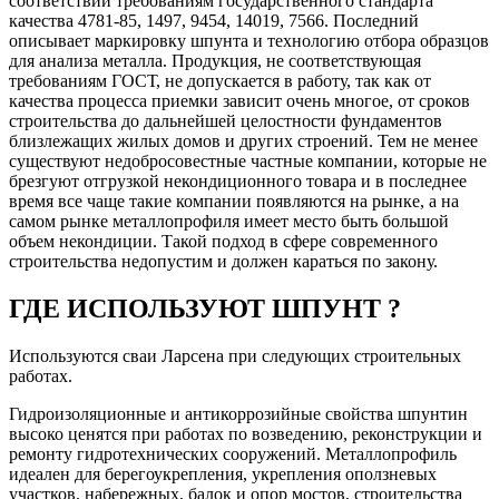
соответствии требованиям государственного стандарта
качества 4781-85, 1497, 9454, 14019, 7566. Последний
описывает маркировку шпунта и технологию отбора образцов
для анализа металла. Продукция, не соответствующая
требованиям ГОСТ, не допускается в работу, так как от
качества процесса приемки зависит очень многое, от сроков
строительства до дальнейшей целостности фундаментов
близлежащих жилых домов и других строений. Тем не менее
существуют недобросовестные частные компании, которые не
брезгуют отгрузкой некондиционного товара и в последнее
время все чаще такие компании появляются на рынке, а на
самом рынке металлопрофиля имеет место быть большой
объем некондиции. Такой подход в сфере современного
строительства недопустим и должен караться по закону.
ГДЕ ИСПОЛЬЗУЮТ ШПУНТ ?
Используются сваи Ларсена при следующих строительных
работах.
Гидроизоляционные и антикоррозийные свойства шпунтин
высоко ценятся при работах по возведению, реконструкции и
ремонту гидротехнических сооружений. Металлопрофиль
идеален для берегоукрепления, укрепления оползневых
участков, набережных, балок и опор мостов, строительства