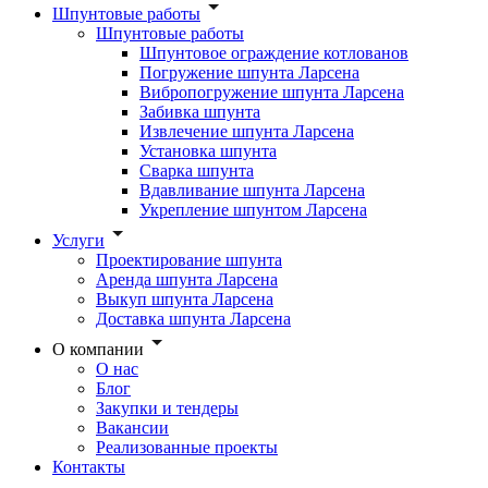
Шпунтовые работы
Шпунтовые работы
Шпунтовое ограждение котлованов
Погружение шпунта Ларсена
Вибропогружение шпунта Ларсена
Забивка шпунта
Извлечение шпунта Ларсена
Установка шпунта
Сварка шпунта
Вдавливание шпунта Ларсена
Укрепление шпунтом Ларсена
Услуги
Проектирование шпунта
Аренда шпунта Ларсена
Выкуп шпунта Ларсена
Доставка шпунта Ларсена
О компании
О нас
Блог
Закупки и тендеры
Вакансии
Реализованные проекты
Контакты