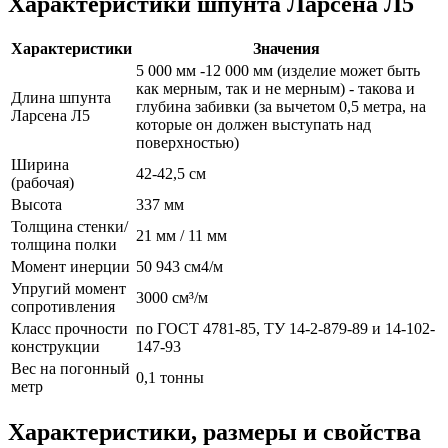
Характеристики шпунта Ларсена Л5
Характеристики
Значения
5 000 мм -12 000 мм (изделие может быть
как мерным, так и не мерным) - такова и
Длина шпунта
глубина забивки (за вычетом 0,5 метра, на
Ларсена Л5
которые он должен выступать над
поверхностью)
Ширина
42-42,5 см
(рабочая)
Высота
337 мм
Толщина стенки/
21 мм / 11 мм
толщина полки
Момент инерции
50 943 см4/м
Упругий момент
3000 см³/м
сопротивления
Класс прочности
по ГОСТ 4781-85, ТУ 14-2-879-89 и 14-102-
конструкции
147-93
Вес на погонный
0,1 тонны
метр
Характеристики, размеры и свойства