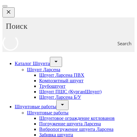
Search
Каталог Шпунта
Шпунт Ларсена
Шпунт Ларсена ПВХ
Композитный шпунт
Трубошпунт
Шпунт ПШС (КурганШпунт)
Шпунт Ларсена Б/У
Шпунтовые работы
Шпунтовые работы
Шпунтовое ограждение котлованов
Погружение шпунта Ларсена
Вибропогружение шпунта Ларсена
Забивка шпунта