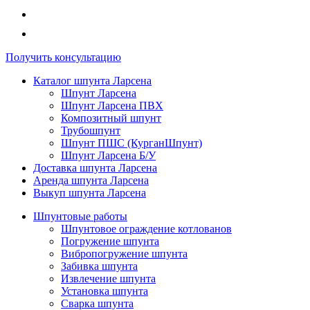
Получить консультацию
Каталог шпунта Ларсена
Шпунт Ларсена
Шпунт Ларсена ПВХ
Композитный шпунт
Трубошпунт
Шпунт ПШС (КурганШпунт)
Шпунт Ларсена Б/У
Доставка шпунта Ларсена
Аренда шпунта Ларсена
Выкуп шпунта Ларсена
Шпунтовые работы
Шпунтовое ограждение котлованов
Погружение шпунта
Вибропогружение шпунта
Забивка шпунта
Извлечение шпунта
Установка шпунта
Сварка шпунта