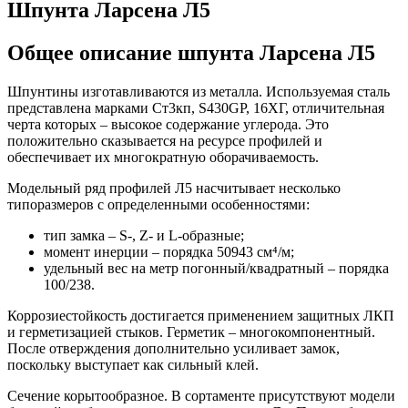
Шпунта Ларсена Л5
Общее описание шпунта Ларсена Л5
Шпунтины изготавливаются из металла. Используемая сталь
представлена марками Ст3кп, S430GP, 16ХГ, отличительная
черта которых – высокое содержание углерода. Это
положительно сказывается на ресурсе профилей и
обеспечивает их многократную оборачиваемость.
Модельный ряд профилей Л5 насчитывает несколько
типоразмеров с определенными особенностями:
тип замка – S-, Z- и L-образные;
момент инерции – порядка 50943 см⁴/м;
удельный вес на метр погонный/квадратный – порядка
100/238.
Коррозиестойкость достигается применением защитных ЛКП
и герметизацией стыков. Герметик – многокомпонентный.
После отверждения дополнительно усиливает замок,
поскольку выступает как сильный клей.
Сечение корытообразное. В сортаменте присутствуют модели