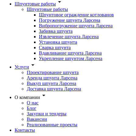
Шпунтовые работы
Шпунтовые работы
Шпунтовое ограждение котлованов
Погружение шпунта Ларсена
Вибропогружение шпунта Ларсена
Забивка шпунта
Извлечение шпунта Ларсена
Установка шпунта
Сварка шпунта
Вдавливание шпунта Ларсена
Укрепление шпунтом Ларсена
Услуги
Проектирование шпунта
Аренда шпунта Ларсена
Выкуп шпунта Ларсена
Доставка шпунта Ларсена
О компании
О нас
Блог
Закупки и тендеры
Вакансии
Реализованные проекты
Контакты