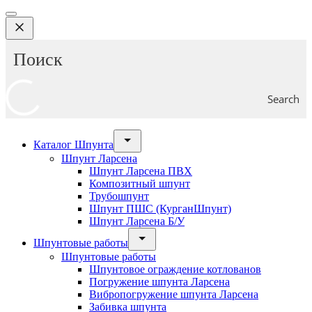
Search
Каталог Шпунта
Шпунт Ларсена
Шпунт Ларсена ПВХ
Композитный шпунт
Трубошпунт
Шпунт ПШС (КурганШпунт)
Шпунт Ларсена Б/У
Шпунтовые работы
Шпунтовые работы
Шпунтовое ограждение котлованов
Погружение шпунта Ларсена
Вибропогружение шпунта Ларсена
Забивка шпунта