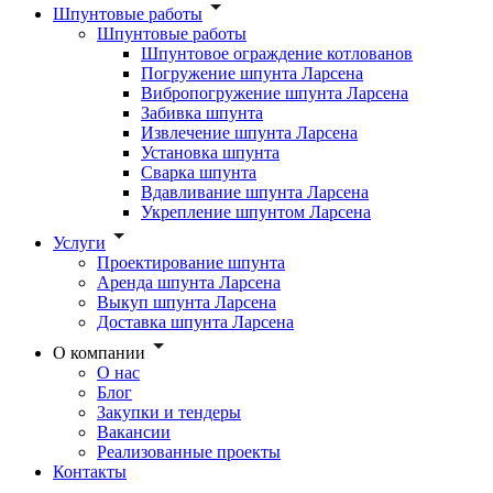
Шпунтовые работы
Шпунтовые работы
Шпунтовое ограждение котлованов
Погружение шпунта Ларсена
Вибропогружение шпунта Ларсена
Забивка шпунта
Извлечение шпунта Ларсена
Установка шпунта
Сварка шпунта
Вдавливание шпунта Ларсена
Укрепление шпунтом Ларсена
Услуги
Проектирование шпунта
Аренда шпунта Ларсена
Выкуп шпунта Ларсена
Доставка шпунта Ларсена
О компании
О нас
Блог
Закупки и тендеры
Вакансии
Реализованные проекты
Контакты