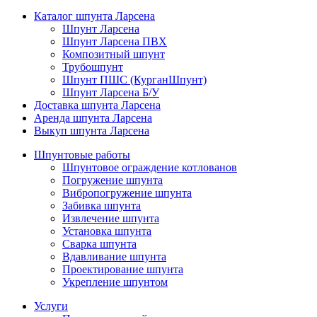
Каталог шпунта Ларсена
Шпунт Ларсена
Шпунт Ларсена ПВХ
Композитный шпунт
Трубошпунт
Шпунт ПШС (КурганШпунт)
Шпунт Ларсена Б/У
Доставка шпунта Ларсена
Аренда шпунта Ларсена
Выкуп шпунта Ларсена
Шпунтовые работы
Шпунтовое ограждение котлованов
Погружение шпунта
Вибропогружение шпунта
Забивка шпунта
Извлечение шпунта
Установка шпунта
Сварка шпунта
Вдавливание шпунта
Проектирование шпунта
Укрепление шпунтом
Услуги