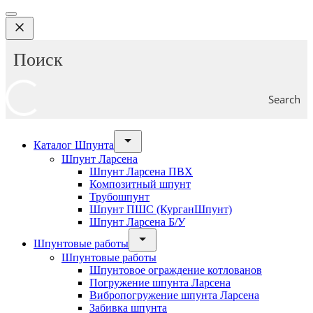
Search
Каталог Шпунта
Шпунт Ларсена
Шпунт Ларсена ПВХ
Композитный шпунт
Трубошпунт
Шпунт ПШС (КурганШпунт)
Шпунт Ларсена Б/У
Шпунтовые работы
Шпунтовые работы
Шпунтовое ограждение котлованов
Погружение шпунта Ларсена
Вибропогружение шпунта Ларсена
Забивка шпунта