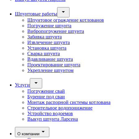
Шпунтовые работы
Шпунтовое ограждение котлованов
Погружение шпунта
Вибропогружение шпунта
Забивка шпунта
Извлечение шпунта
Установка шпунта
Сварка шпунта
Вдавливание шпунта
Проектирование шпунта
Укрепление шпунтом
Услуги
Погружение свай
Бурение под сваи
Монтаж распорной системы котлована
Строительное водопонижение
Устройство водоемов
Выкуп шпунта Ларсена
О компании