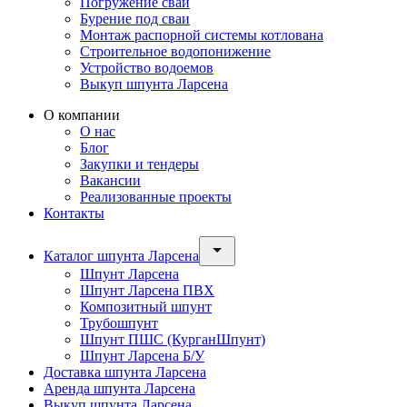
Погружение свай
Бурение под сваи
Монтаж распорной системы котлована
Строительное водопонижение
Устройство водоемов
Выкуп шпунта Ларсена
О компании
О нас
Блог
Закупки и тендеры
Вакансии
Реализованные проекты
Контакты
Каталог шпунта Ларсена
Шпунт Ларсена
Шпунт Ларсена ПВХ
Композитный шпунт
Трубошпунт
Шпунт ПШС (КурганШпунт)
Шпунт Ларсена Б/У
Доставка шпунта Ларсена
Аренда шпунта Ларсена
Выкуп шпунта Ларсена