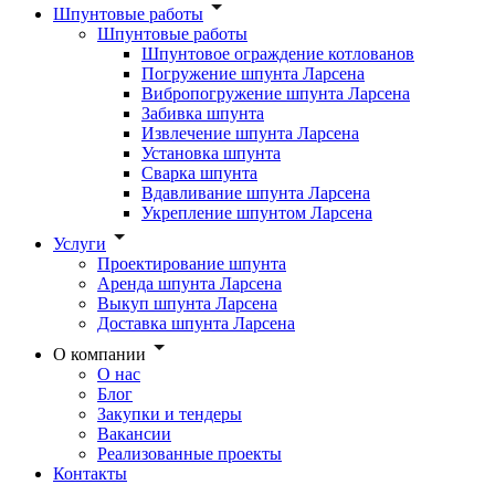
Шпунтовые работы
Шпунтовые работы
Шпунтовое ограждение котлованов
Погружение шпунта Ларсена
Вибропогружение шпунта Ларсена
Забивка шпунта
Извлечение шпунта Ларсена
Установка шпунта
Сварка шпунта
Вдавливание шпунта Ларсена
Укрепление шпунтом Ларсена
Услуги
Проектирование шпунта
Аренда шпунта Ларсена
Выкуп шпунта Ларсена
Доставка шпунта Ларсена
О компании
О нас
Блог
Закупки и тендеры
Вакансии
Реализованные проекты
Контакты