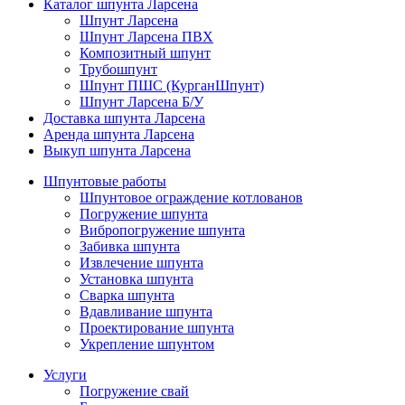
Каталог шпунта Ларсена
Шпунт Ларсена
Шпунт Ларсена ПВХ
Композитный шпунт
Трубошпунт
Шпунт ПШС (КурганШпунт)
Шпунт Ларсена Б/У
Доставка шпунта Ларсена
Аренда шпунта Ларсена
Выкуп шпунта Ларсена
Шпунтовые работы
Шпунтовое ограждение котлованов
Погружение шпунта
Вибропогружение шпунта
Забивка шпунта
Извлечение шпунта
Установка шпунта
Сварка шпунта
Вдавливание шпунта
Проектирование шпунта
Укрепление шпунтом
Услуги
Погружение свай