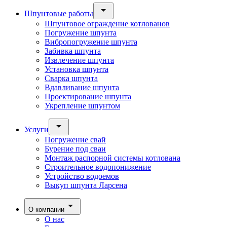
Шпунтовые работы
Шпунтовое ограждение котлованов
Погружение шпунта
Вибропогружение шпунта
Забивка шпунта
Извлечение шпунта
Установка шпунта
Сварка шпунта
Вдавливание шпунта
Проектирование шпунта
Укрепление шпунтом
Услуги
Погружение свай
Бурение под сваи
Монтаж распорной системы котлована
Строительное водопонижение
Устройство водоемов
Выкуп шпунта Ларсена
О компании
О нас