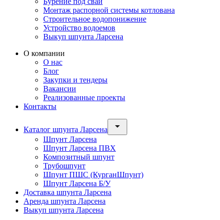
Бурение под сваи
Монтаж распорной системы котлована
Строительное водопонижение
Устройство водоемов
Выкуп шпунта Ларсена
О компании
О нас
Блог
Закупки и тендеры
Вакансии
Реализованные проекты
Контакты
Каталог шпунта Ларсена
Шпунт Ларсена
Шпунт Ларсена ПВХ
Композитный шпунт
Трубошпунт
Шпунт ПШС (КурганШпунт)
Шпунт Ларсена Б/У
Доставка шпунта Ларсена
Аренда шпунта Ларсена
Выкуп шпунта Ларсена