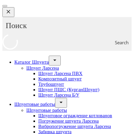
Search
Каталог Шпунта
Шпунт Ларсена
Шпунт Ларсена ПВХ
Композитный шпунт
Трубошпунт
Шпунт ПШС (КурганШпунт)
Шпунт Ларсена Б/У
Шпунтовые работы
Шпунтовые работы
Шпунтовое ограждение котлованов
Погружение шпунта Ларсена
Вибропогружение шпунта Ларсена
Забивка шпунта