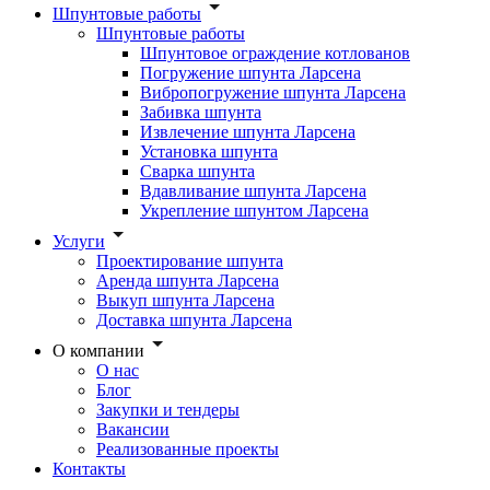
Шпунтовые работы
Шпунтовые работы
Шпунтовое ограждение котлованов
Погружение шпунта Ларсена
Вибропогружение шпунта Ларсена
Забивка шпунта
Извлечение шпунта Ларсена
Установка шпунта
Сварка шпунта
Вдавливание шпунта Ларсена
Укрепление шпунтом Ларсена
Услуги
Проектирование шпунта
Аренда шпунта Ларсена
Выкуп шпунта Ларсена
Доставка шпунта Ларсена
О компании
О нас
Блог
Закупки и тендеры
Вакансии
Реализованные проекты
Контакты