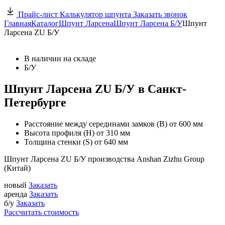
Прайс-лист
Калькулятор шпунта
Заказать звонок
Главная
Каталог
Шпунт Ларсена
Шпунт Ларсена Б/У
Шпунт
Ларсена ZU Б/У
В наличии на складе
Б/У
Шпунт Ларсена ZU Б/У в Санкт-
Петербурге
Расстояние между серединами замков (В)
от 600 мм
Высота профиля (Н)
от 310 мм
Толщина стенки (S)
от 640 мм
Шпунт Ларсена ZU Б/У производства Anshan Zizhu Group
(Китай)
новый
Заказать
аренда
Заказать
б/у
Заказать
Рассчитать стоимость