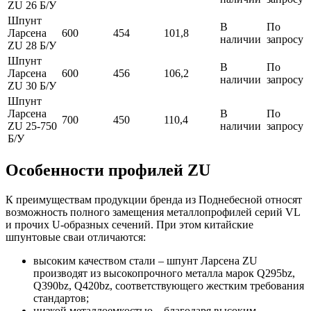
ZU 26 Б/У
Шпунт
В
По
Ларсена
600
454
101,8
наличии
запросу
ZU 28 Б/У
Шпунт
В
По
Ларсена
600
456
106,2
наличии
запросу
ZU 30 Б/У
Шпунт
Ларсена
В
По
700
450
110,4
ZU 25-750
наличии
запросу
Б/У
Особенности профилей ZU
К преимуществам продукции бренда из Поднебесной относят
возможность полного замещения металлопрофилей серий VL
и прочих U-образных сечений. При этом китайские
шпунтовые сваи отличаются:
высоким качеством стали – шпунт Ларсена ZU
производят из высокопрочного металла марок Q295bz,
Q390bz, Q420bz, соответствующего жестким требования
стандартов;
низкой металлоемкостью – благодаря высоким