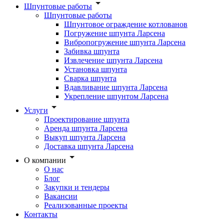
Шпунтовые работы
Шпунтовые работы
Шпунтовое ограждение котлованов
Погружение шпунта Ларсена
Вибропогружение шпунта Ларсена
Забивка шпунта
Извлечение шпунта Ларсена
Установка шпунта
Сварка шпунта
Вдавливание шпунта Ларсена
Укрепление шпунтом Ларсена
Услуги
Проектирование шпунта
Аренда шпунта Ларсена
Выкуп шпунта Ларсена
Доставка шпунта Ларсена
О компании
О нас
Блог
Закупки и тендеры
Вакансии
Реализованные проекты
Контакты