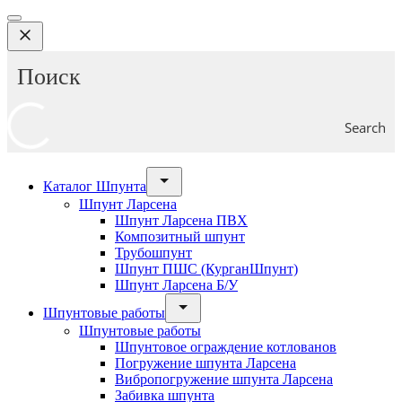
Search
Каталог Шпунта
Шпунт Ларсена
Шпунт Ларсена ПВХ
Композитный шпунт
Трубошпунт
Шпунт ПШС (КурганШпунт)
Шпунт Ларсена Б/У
Шпунтовые работы
Шпунтовые работы
Шпунтовое ограждение котлованов
Погружение шпунта Ларсена
Вибропогружение шпунта Ларсена
Забивка шпунта