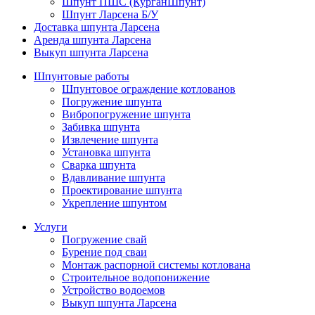
Шпунт ПШС (КурганШпунт)
Шпунт Ларсена Б/У
Доставка шпунта Ларсена
Аренда шпунта Ларсена
Выкуп шпунта Ларсена
Шпунтовые работы
Шпунтовое ограждение котлованов
Погружение шпунта
Вибропогружение шпунта
Забивка шпунта
Извлечение шпунта
Установка шпунта
Сварка шпунта
Вдавливание шпунта
Проектирование шпунта
Укрепление шпунтом
Услуги
Погружение свай
Бурение под сваи
Монтаж распорной системы котлована
Строительное водопонижение
Устройство водоемов
Выкуп шпунта Ларсена