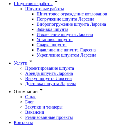
Шпунтовые работы
Шпунтовые работы
Шпунтовое ограждение котлованов
Погружение шпунта Ларсена
Вибропогружение шпунта Ларсена
Забивка шпунта
Извлечение шпунта Ларсена
Установка шпунта
Сварка шпунта
Вдавливание шпунта Ларсена
Укрепление шпунтом Ларсена
Услуги
Проектирование шпунта
Аренда шпунта Ларсена
Выкуп шпунта Ларсена
Доставка шпунта Ларсена
О компании
О нас
Блог
Закупки и тендеры
Вакансии
Реализованные проекты
Контакты