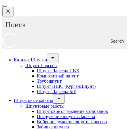
Search
Каталог Шпунта
Шпунт Ларсена
Шпунт Ларсена ПВХ
Композитный шпунт
Трубошпунт
Шпунт ПШС (КурганШпунт)
Шпунт Ларсена Б/У
Шпунтовые работы
Шпунтовые работы
Шпунтовое ограждение котлованов
Погружение шпунта Ларсена
Вибропогружение шпунта Ларсена
Забивка шпунта