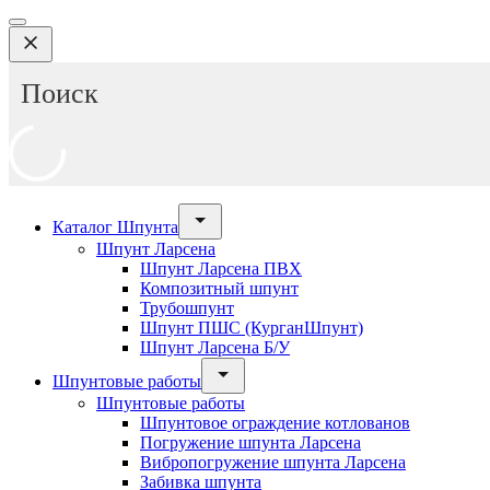
Каталог Шпунта
Шпунт Ларсена
Шпунт Ларсена ПВХ
Композитный шпунт
Трубошпунт
Шпунт ПШС (КурганШпунт)
Шпунт Ларсена Б/У
Шпунтовые работы
Шпунтовые работы
Шпунтовое ограждение котлованов
Погружение шпунта Ларсена
Вибропогружение шпунта Ларсена
Забивка шпунта