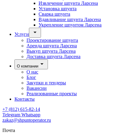
Извлечение шпунта Ларсена
Установка шпунта
Сварка шпунта
Вдавливание шпунта Ларсена
Укрепление шпунтом Ларсена
Услуги
Проектирование шпунта
Аренда шпунта Ларсена
Выкуп шпунта Ларсена
Доставка шпунта Ларсена
О компании
О нас
Блог
Закупки и тендеры
Вакансии
Реализованные проекты
Контакты
+7 (812) 615-82-14
Telegram
Whatsapp
zakaz@shpuntoperator.ru
Почта