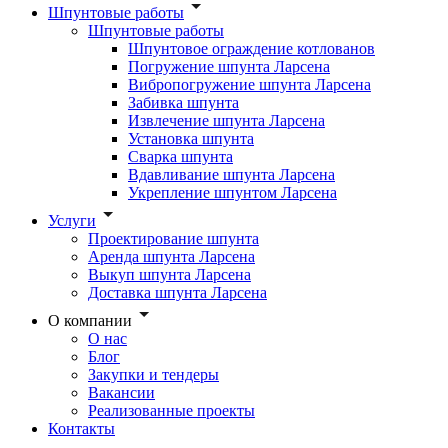
Шпунтовые работы
Шпунтовые работы
Шпунтовое ограждение котлованов
Погружение шпунта Ларсена
Вибропогружение шпунта Ларсена
Забивка шпунта
Извлечение шпунта Ларсена
Установка шпунта
Сварка шпунта
Вдавливание шпунта Ларсена
Укрепление шпунтом Ларсена
Услуги
Проектирование шпунта
Аренда шпунта Ларсена
Выкуп шпунта Ларсена
Доставка шпунта Ларсена
О компании
О нас
Блог
Закупки и тендеры
Вакансии
Реализованные проекты
Контакты