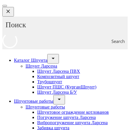
Search
Каталог Шпунта
Шпунт Ларсена
Шпунт Ларсена ПВХ
Композитный шпунт
Трубошпунт
Шпунт ПШС (КурганШпунт)
Шпунт Ларсена Б/У
Шпунтовые работы
Шпунтовые работы
Шпунтовое ограждение котлованов
Погружение шпунта Ларсена
Вибропогружение шпунта Ларсена
Забивка шпунта