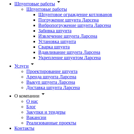
Шпунтовые работы
Шпунтовые работы
Шпунтовое ограждение котлованов
Погружение шпунта Ларсена
Вибропогружение шпунта Ларсена
Забивка шпунта
Извлечение шпунта Ларсена
Установка шпунта
Сварка шпунта
Вдавливание шпунта Ларсена
Укрепление шпунтом Ларсена
Услуги
Проектирование шпунта
Аренда шпунта Ларсена
Выкуп шпунта Ларсена
Доставка шпунта Ларсена
О компании
О нас
Блог
Закупки и тендеры
Вакансии
Реализованные проекты
Контакты