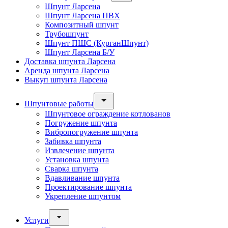
Шпунт Ларсена
Шпунт Ларсена ПВХ
Композитный шпунт
Трубошпунт
Шпунт ПШС (КурганШпунт)
Шпунт Ларсена Б/У
Доставка шпунта Ларсена
Аренда шпунта Ларсена
Выкуп шпунта Ларсена
Шпунтовые работы
Шпунтовое ограждение котлованов
Погружение шпунта
Вибропогружение шпунта
Забивка шпунта
Извлечение шпунта
Установка шпунта
Сварка шпунта
Вдавливание шпунта
Проектирование шпунта
Укрепление шпунтом
Услуги